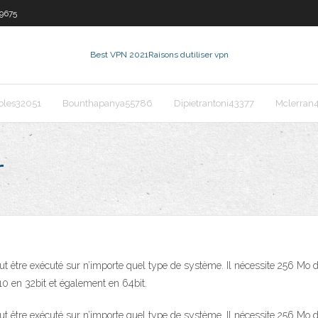
9675
Best VPN 2021
Raisons dutiliser vpn
les32051
Bounthapanya55786
Dipietrantoni43377
Mclerran
r
peut être exécuté sur n’importe quel type de système. Il nécessite 256 M
,10 en 32bit et également en 64bit.
peut être exécuté sur n’importe quel type de système. Il nécessite 256 M