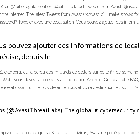
,10 en 32bit et également en 64bit. The latest Tweets from Avast (@avast_
n the internet. The latest Tweets from Avast (@Avast_o). I make shows for
ord? Tweeter avec une localisation. Vous pouvez ajouter des informatio
ous pouvez ajouter des informations de loca
précise, depuis le
uckerberg, qui a perdu des milliards de dollars sur cette fin de semaine 
ite Web. Vous devez y accéder via l’application Android. Grâce à cette FA
e établissant un lien crypté entre vous et votre destination. Puisqu’il n’y
bs (@AvastThreatLabs). The global # cybersecurity n
mpshot, une société qui se S'il est un antivirus, Avast ne protège pas pour