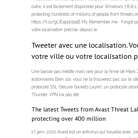
outre, il est facilement disponible pour Windows 7,8,8,1
protecting hundreds of millions of people from threats o
https://t.co/gUE4pqVpqB My Remember me · Forgot passw
votre localisation précise, depuis le
Tweeter avec une localisation. V
votre ville ou votre localisation 
Une baisse pas inédite mais rare pour la firme de Mark Z
actionnaires Bien sûr, vous ne la trouverez pas sur le s
protocole SSL (Secure Sockets Layer), un protocole obsolèt
Thunder VPN n’a pas été
The latest Tweets from Avast Threat La
protecting over 400 million
27 janv. 2020 Avast est un antivirus qui travaille avec Ju