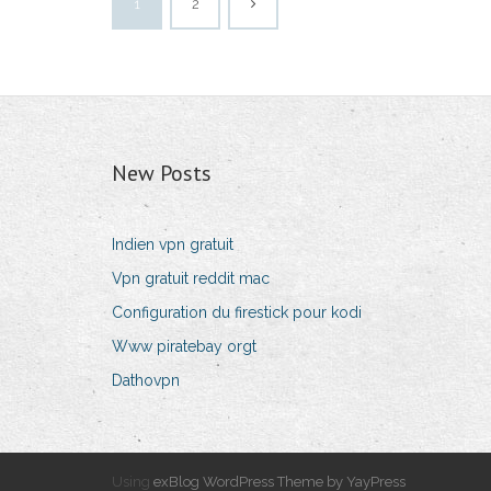
1
2
New Posts
Indien vpn gratuit
Vpn gratuit reddit mac
Configuration du firestick pour kodi
Www piratebay orgt
Dathovpn
Using
exBlog WordPress Theme by YayPress