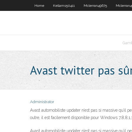
Home
Kellams50411
Mclerran49675
Mclerran4
Gamb
Avast twitter pas sû
Administrator
Avast automobiliste updater n’est pas si massive qu’il 
outre, il est facilement disponible pour Windows 7,8,8,1
Avast automobiliste updater n’est pas si massive qu’il 