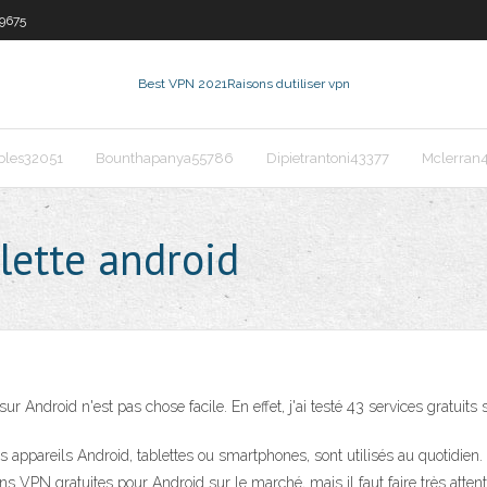
9675
Best VPN 2021
Raisons dutiliser vpn
les32051
Bounthapanya55786
Dipietrantoni43377
Mclerran
lette android
ur Android n'est pas chose facile. En effet, j'ai testé 43 services gratuit
appareils Android, tablettes ou smartphones, sont utilisés au quotidien. I
VPN gratuites pour Android sur le marché, mais il faut faire très attenti