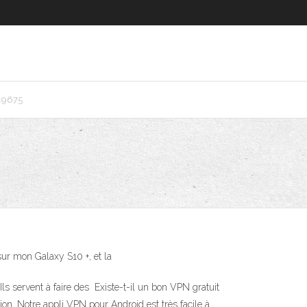
49675
s sur mon Galaxy S10 +, et la
ls servent à faire des Existe-t-il un bon VPN gratuit
on. Notre appli VPN pour Android est très facile à