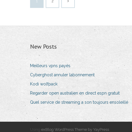
1
2
New Posts
Meilleurs vpns payés
Cyberghost annuler labonnement
Kodi wolfpack
Regarder open australien en direct espn gratuit
Quel service de streaming a son toujours ensoleillé
Using
exBlog WordPress Theme by YayPress