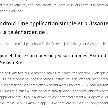
uter et choisir votre pays de localisation. Pour activer le VPN gratuit la pre
 barre d'adresse
Android. Une application simple et puissant
e la télécharger, de l
ur Android n'est pas chose facile. En effet, j'ai testé 43 services gratuit
percell lance son nouveau jeu sur mobiles (Android et
r Smash Bros
pour Android sur le marché, mais il faut faire très attention. Bien que c
 ils les vendent pour des bénéfices!Ensuite, vous devez également prend
r vos smartphones et tablettes Android Avira Phantom VPN pour Android:
 privés et publics à l'aide de votre smartphone ou de votre tablette Andro
l’appli VPN gratuit pour Android : se connecter facilement à n’importe q
censure via Le VPN Android app. Clubic compare de manière indépendante 