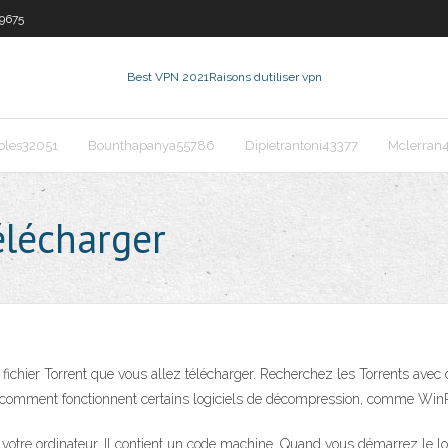
9675
Best VPN 2021
Raisons dutiliser vpn
les32051
Bounthapanya55786
Dipietrantoni43377
Mclerran
télécharger
u fichier Torrent que vous allez télécharger. Recherchez les Torrents ave
r comment fonctionnent certains logiciels de décompression, comme Win
de votre ordinateur. Il contient un code machine. Quand vous démarrez le l