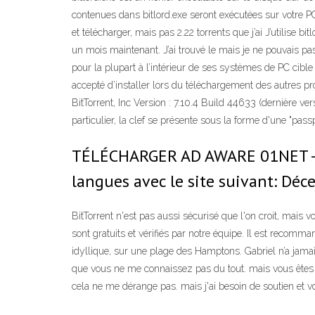
contenues dans bitlord.exe seront exécutées sur votre P
et télécharger, mais pas 2.22 torrents que j’ai J’utilise b
un mois maintenant. J’ai trouvé le mais je ne pouvais pas l
pour la plupart à l’intérieur de ses systèmes de PC cible
accepté d’installer lors du téléchargement des autres pr
BitTorrent, Inc Version : 7.10.4 Build 44633 (dernièr
particulier, la clef se présente sous la forme d'une "pa
TÉLÉCHARGER AD AWARE 01NET - Jo
langues avec le site suivant: Déce
BitTorrent n'est pas aussi sécurisé que l'on croit, ma
sont gratuits et vérifiés par notre équipe. Il est recomm
idyllique, sur une plage des Hamptons. Gabriel n’a jama
que vous ne me connaissez pas du tout. mais vous êtes venu
cela ne me dérange pas. mais j'ai besoin de soutien et 