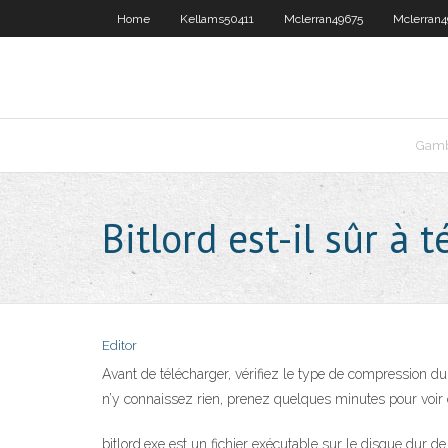
Home
Kellams50411
Mclerran49675
Mclerran4
Gamb
Bitlord est-il sûr à 
Editor
Avant de télécharger, vérifiez le type de compression d
n’y connaissez rien, prenez quelques minutes pour voi
bitlord.exe est un fichier exécutable sur le disque dur 