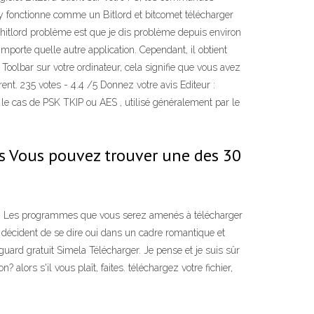
 y fonctionne comme un Bitlord et bitcomet télécharger
ant, hitlord problème est que je dis problème depuis environ
’importe quelle autre application. Cependant, il obtient
 Toolbar sur votre ordinateur, cela signifie que vous avez
ent. 235 votes - 4.4 /5 Donnez votre avis Editeur :
 cas de PSK TKIP ou AES , utilisé généralement par le
s Vous pouvez trouver une des 30
ent. Les programmes que vous serez amenés à télécharger
ls décident de se dire oui dans un cadre romantique et
uard gratuit Simela Télécharger. Je pense et je suis sûr
lors s'il vous plaît, faites. téléchargez votre fichier,