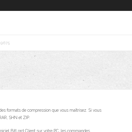
49675
c des formats de compression que vous maîtrisez. Si vous
RAR, SHN et ZIP.
ogiciel BitLord Client sur votre PC, les commandes