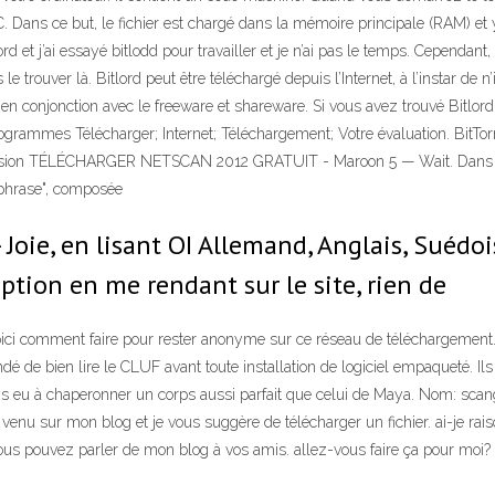
C. Dans ce but, le fichier est chargé dans la mémoire principale (RAM) et
itlord et j’ai essayé bitlodd pour travailler et je n’ai pas le temps. Cepend
e trouver là. Bitlord peut être téléchargé depuis l’Internet, à l’instar de n
 en conjonction avec le freeware et shareware. Si vous avez trouvé Bitlord
ogrammes Télécharger; Internet; Téléchargement; Votre évaluation. BitTorr
e version TÉLÉCHARGER NETSCAN 2012 GRATUIT - Maroon 5 — Wait. Dans le
ssphrase", composée
ie, en lisant OI Allemand, Anglais, Suédoi
ption en me rendant sur le site, rien de
is voici comment faire pour rester anonyme sur ce réseau de téléchargem
andé de bien lire le CLUF avant toute installation de logiciel empaqueté. I
is eu à chaperonner un corps aussi parfait que celui de Maya. Nom: scang
 sur mon blog et je vous suggère de télécharger un fichier. ai-je raison? a
vous pouvez parler de mon blog à vos amis. allez-vous faire ça pour moi?